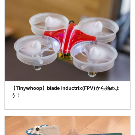
【Tinywhoop】blade inductrix(FPV)から始めよ
う！