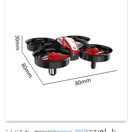
こんにちわ。mocca(
@mocca_2017
)です(✿╹◡╹)