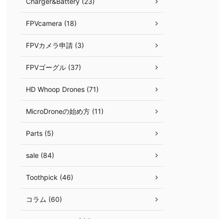
Charger&Battery (23)
FPVcamera (18)
FPVカメラ申請 (3)
FPVゴーグル (37)
HD Whoop Drones (71)
MicroDroneの始め方 (11)
Parts (5)
sale (84)
Toothpick (46)
コラム (60)