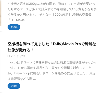
空撮機と言えば200g以上が前提で、飛ばすにも申請が必要だっ
たりするケースが多くて購入するのを躊躇している方もかなり多
く居るかと思います。 そんな中【200g未満】U199の空撮機
「DJI Mavic ...
空撮機
空撮機を調べて見ました！DJIのMavic Proで綺麗な
映像が撮れる！
2019/3/29
moccaはドローンに興味を持ったのは綺麗な空撮映像がキッカケ
です。 しかし飛ばす場所がない事から空撮機を断念しました
が、Tinywhoopに出会いドローンを始めるに至りました。 最近
は練習場なども調 ...
空撮機