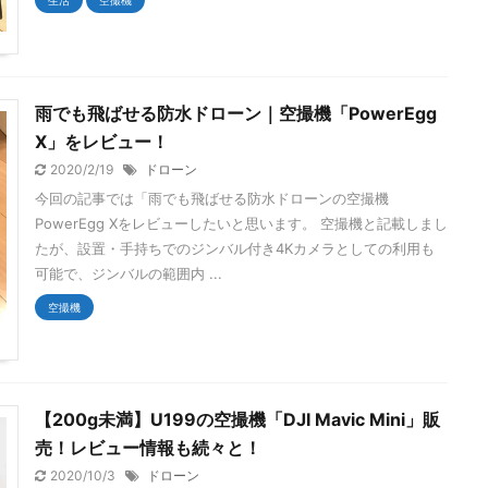
生活
空撮機
雨でも飛ばせる防水ドローン｜空撮機「PowerEgg
X」をレビュー！
2020/2/19
ドローン
今回の記事では「雨でも飛ばせる防水ドローンの空撮機
PowerEgg Xをレビューしたいと思います。 空撮機と記載しまし
たが、設置・手持ちでのジンバル付き4Kカメラとしての利用も
可能で、ジンバルの範囲内 ...
空撮機
【200g未満】U199の空撮機「DJI Mavic Mini」販
売！レビュー情報も続々と！
2020/10/3
ドローン