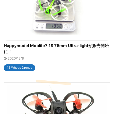
Happymodel Moblite7 1S 75mm Ultra-lightが販売開始
に！
2020/12/8
1S Whoop Drones