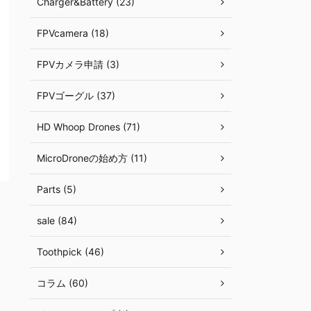
Charger&Battery (23)
FPVcamera (18)
FPVカメラ申請 (3)
FPVゴーグル (37)
HD Whoop Drones (71)
MicroDroneの始め方 (11)
Parts (5)
sale (84)
Toothpick (46)
コラム (60)