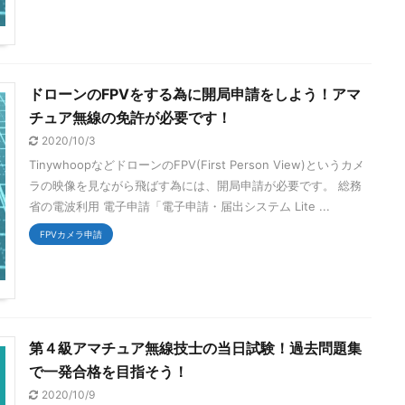
ドローンのFPVをする為に開局申請をしよう！アマ
チュア無線の免許が必要です！
2020/10/3
TinywhoopなどドローンのFPV(First Person View)というカメ
ラの映像を見ながら飛ばす為には、開局申請が必要です。 総務
省の電波利用 電子申請「電子申請・届出システム Lite ...
FPVカメラ申請
第４級アマチュア無線技士の当日試験！過去問題集
で一発合格を目指そう！
2020/10/9