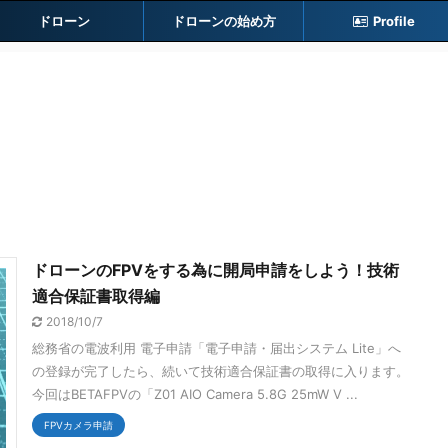
ドローン
ドローンの始め方
Profile
ドローンのFPVをする為に開局申請をしよう！技術
適合保証書取得編
2018/10/7
総務省の電波利用 電子申請「電子申請・届出システム Lite」へ
の登録が完了したら、続いて技術適合保証書の取得に入ります。
今回はBETAFPVの「Z01 AIO Camera 5.8G 25mW V ...
FPVカメラ申請