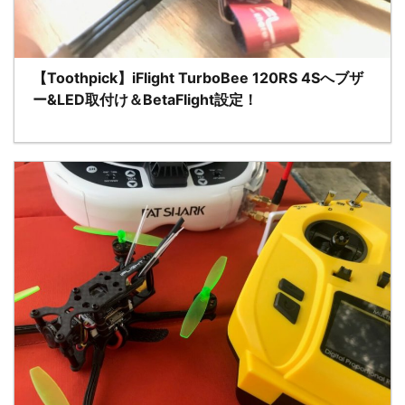
【Toothpick】iFlight TurboBee 120RS 4Sへブザ
ー&LED取付け＆BetaFlight設定！