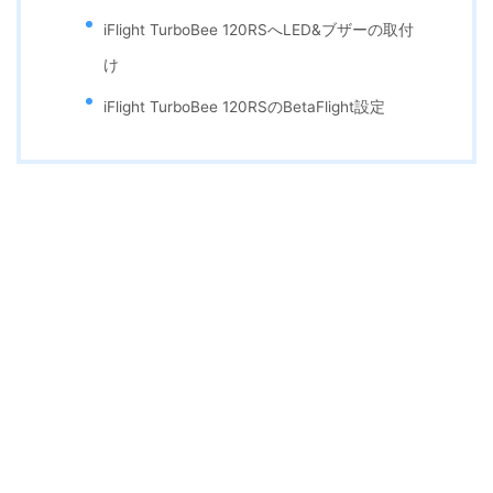
iFlight TurboBee 120RSへLED&ブザーの取付
け
iFlight TurboBee 120RSのBetaFlight設定