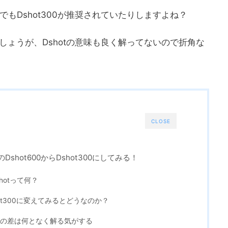
BirdでもDshot300が推奨されていたりしますよね？
しょうが、Dshotの意味も良く解ってないので折角な
CLOSE
5のDshot600からDshot300にしてみる！
shotって何？
shot300に変えてみるとどうなのか？
の差は何となく解る気がする