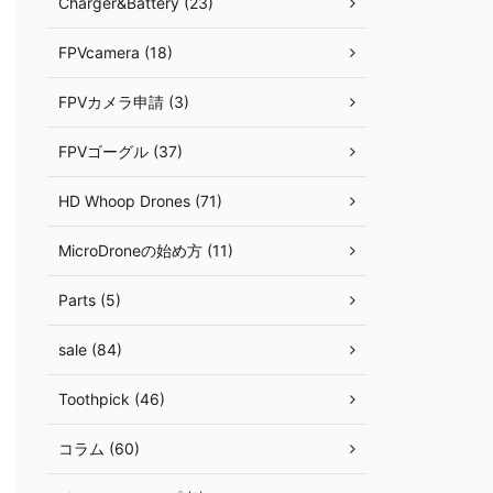
Charger&Battery (23)
FPVcamera (18)
FPVカメラ申請 (3)
FPVゴーグル (37)
HD Whoop Drones (71)
MicroDroneの始め方 (11)
Parts (5)
sale (84)
Toothpick (46)
コラム (60)