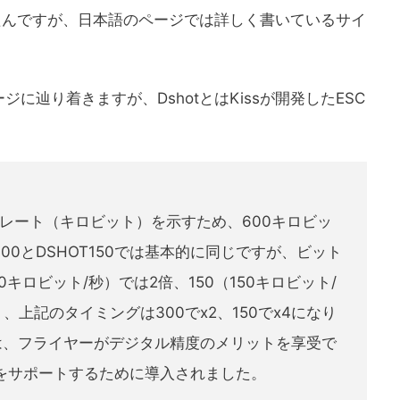
ったんですが、日本語のページでは詳しく書いているサイ
に辿り着きますが、DshotとはKissが開発したESC
ットレート（キロビット）を示すため、600キロビッ
300とDSHOT150では基本的に同じですが、ビット
キロビット/秒）では2倍、150（150キロビット/
上記のタイミングは300でx2、150でx4になり
150は、フライヤーがデジタル精度のメリットを享受で
Cをサポートするために導入されました。