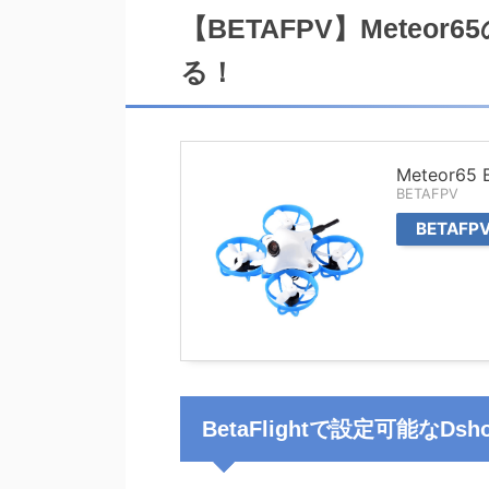
【BETAFPV】Meteor6
る！
Meteor65 B
BETAFPV
BETAF
BetaFlightで設定可能なDs