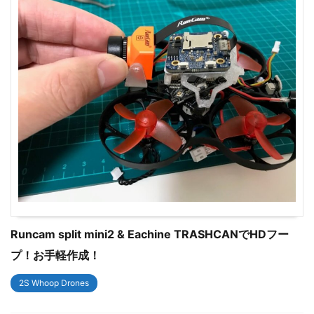
Runcam split mini2 & Eachine TRASHCANでHDフー
プ！お手軽作成！
2S Whoop Drones