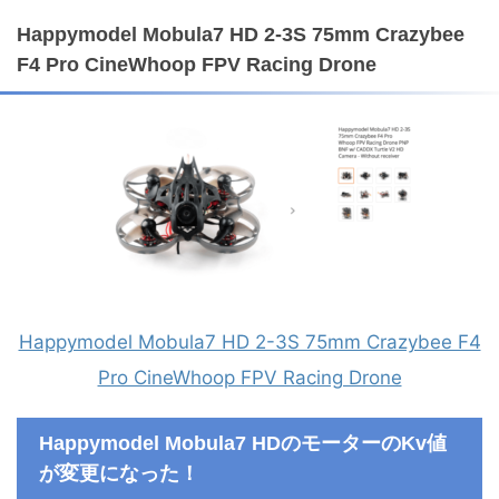
Happymodel Mobula7 HD 2-3S 75mm Crazybee
F4 Pro CineWhoop FPV Racing Drone
Happymodel Mobula7 HD 2-3S 75mm Crazybee F4
Pro CineWhoop FPV Racing Drone
Happymodel Mobula7 HDのモーターのKv値
が変更になった！