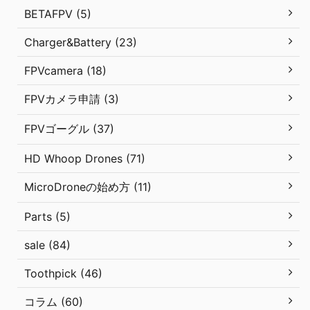
BETAFPV (5)
Charger&Battery (23)
FPVcamera (18)
FPVカメラ申請 (3)
FPVゴーグル (37)
HD Whoop Drones (71)
MicroDroneの始め方 (11)
Parts (5)
sale (84)
Toothpick (46)
コラム (60)