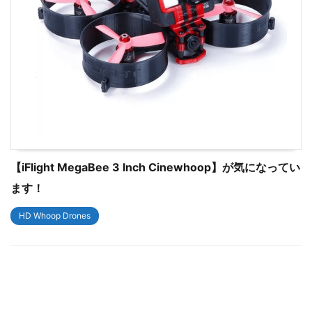
【iFlight MegaBee 3 Inch Cinewhoop】が気になってい
ます！
HD Whoop Drones