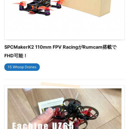
SPCMakerK2 110mm FPV RacingがRumcam搭載で
FHD可能！
1S Whoop Drones