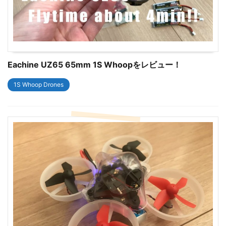
Eachine UZ65 65mm 1S Whoopをレビュー！
1S Whoop Drones