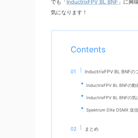
でも「
InductrixFPV BL BNF
」に興
気になります！
Contents
InductrixFPV BL 
InductrixFPV BL BNFの動
InductrixFPV BL BN
Spektrum DXe DSMX 送
まとめ