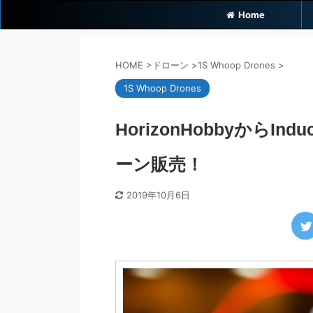
Home
HOME
>
ドローン
>
1S Whoop Drones
>
1S Whoop Drones
HorizonHobbyからInd
ーン販売！
2019年10月6日