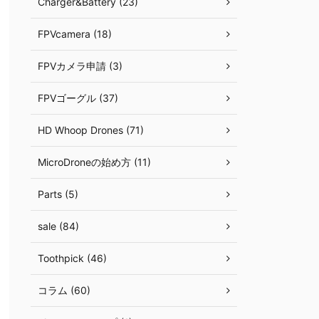
Charger&Battery (23)
FPVcamera (18)
FPVカメラ申請 (3)
FPVゴーグル (37)
HD Whoop Drones (71)
MicroDroneの始め方 (11)
Parts (5)
sale (84)
Toothpick (46)
コラム (60)