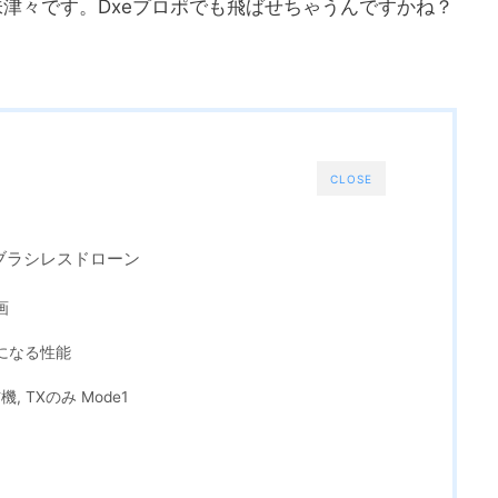
味津々です。Dxeプロポでも飛ばせちゃうんですかね？
CLOSE
BNFのブラシレスドローン
画
Fの気になる性能
信機, TXのみ Mode1