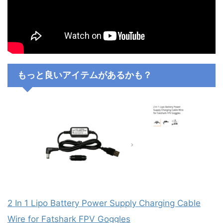
もっと良いアイテムがあるかも？
2 In 1 Lipo Battery Power Supply Charging Cable
Wire for Fatshark FPV Goggles