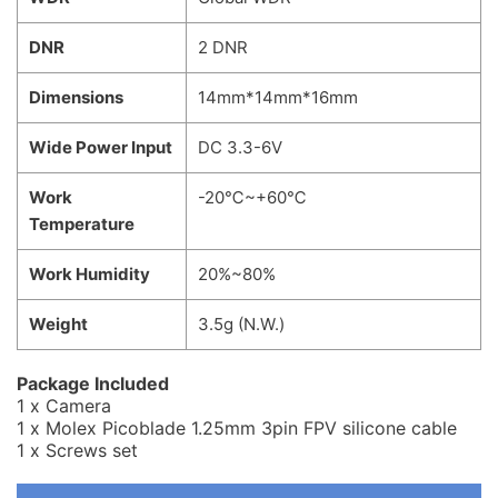
DNR
2 DNR
Dimensions
14mm*14mm*16mm
Wide
Power Input
DC 3.3-6V
Work
-20℃~+60℃
Temperature
Work Humidity
20%~80%
Weight
3.5g (N.W.)
Package Included
1 x Camera
1 x Molex Picoblade 1.25mm 3pin FPV silicone cable
1 x Screws set