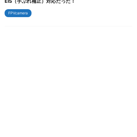
EIS（手ぶれ補正）対応だった！
FPVcamera