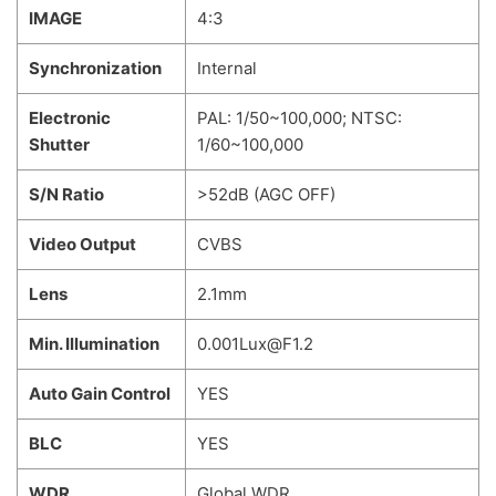
I
MAGE
4:3
Synchronization
Internal
Electronic
PAL: 1/50~100,000; NTSC:
Shutter
1/60~100,000
S/N Ratio
>52dB (AGC OFF)
Video Output
CVBS
Lens
2.1mm
Min. Illumination
0.001Lux@F1.2
Auto Gain Control
YES
BLC
YES
WDR
Global WDR