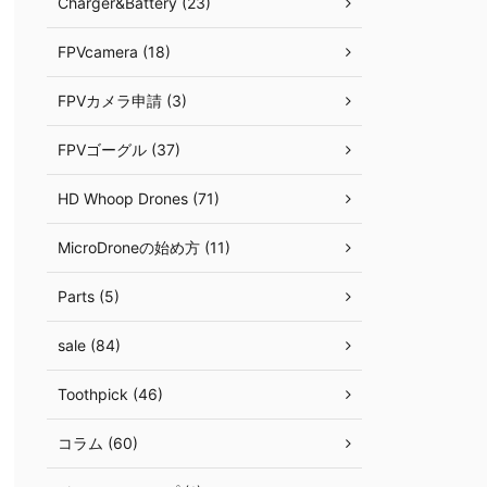
Charger&Battery (23)
FPVcamera (18)
FPVカメラ申請 (3)
FPVゴーグル (37)
HD Whoop Drones (71)
MicroDroneの始め方 (11)
Parts (5)
sale (84)
Toothpick (46)
コラム (60)