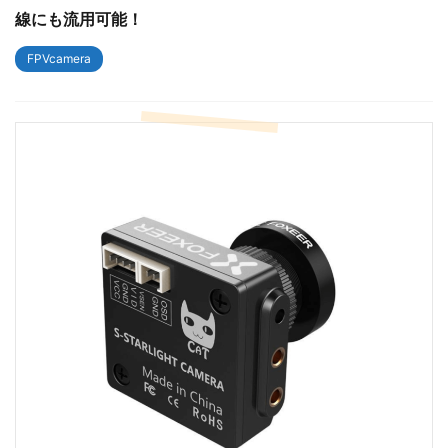
線にも流用可能！
FPVcamera