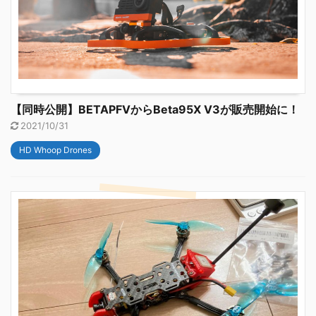
【同時公開】BETAPFVからBeta95X V3が販売開始に！
2021/10/31
HD Whoop Drones