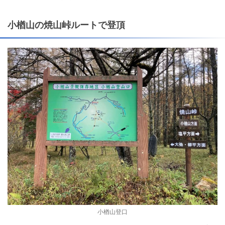
小楢山の焼山峠ルートで登頂
小楢山登口