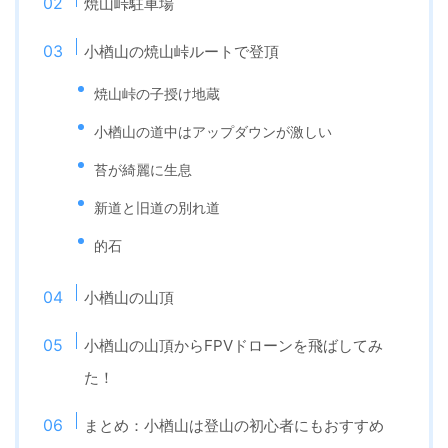
焼山峠駐車場
小楢山の焼山峠ルートで登頂
焼山峠の子授け地蔵
小楢山の道中はアップダウンが激しい
苔が綺麗に生息
新道と旧道の別れ道
的石
小楢山の山頂
小楢山の山頂からFPVドローンを飛ばしてみ
た！
まとめ：小楢山は登山の初心者にもおすすめ