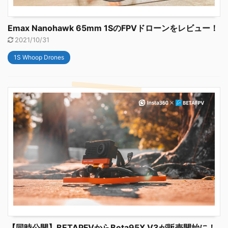
Emax Nanohawk 65mm 1SのFPVドローンをレビュー！
2021/10/31
1S Whoop Drones
【同時公開】BETAPFVからBeta95X V3が販売開始に！