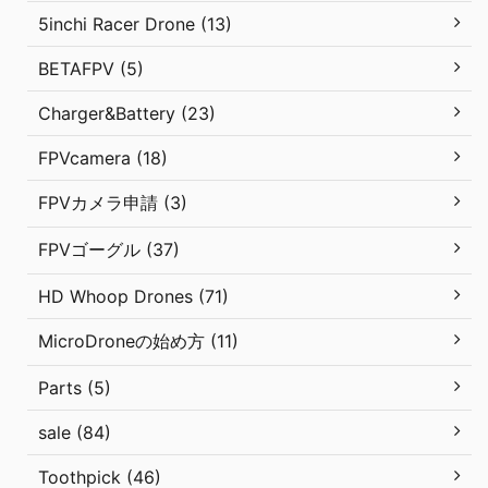
5inchi Racer Drone (13)
BETAFPV (5)
Charger&Battery (23)
FPVcamera (18)
FPVカメラ申請 (3)
FPVゴーグル (37)
HD Whoop Drones (71)
MicroDroneの始め方 (11)
Parts (5)
sale (84)
Toothpick (46)