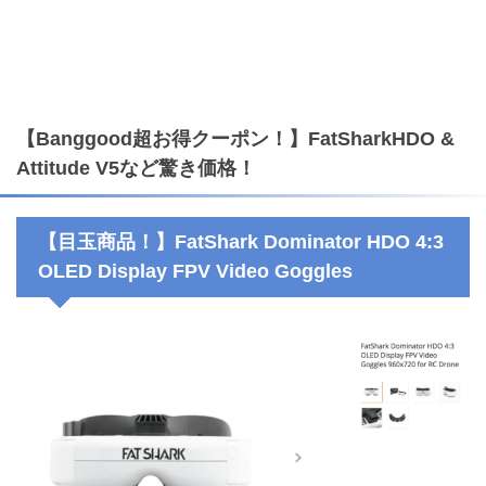
【Banggood超お得クーポン！】FatSharkHDO &
Attitude V5など驚き価格！
【目玉商品！】FatShark Dominator HDO 4:3
OLED Display FPV Video Goggles