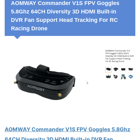
AOMWAY Commander V1S FPV Goggles
5.8Ghz 64CH Diversity 3D HDMI Built-in
DVR Fan Support Head Tracking For RC
Racing Drone
AOMWAY Commander V1S FPV Goggles 5.8Ghz
64CH Diversity 3D HDMI Built-in DVR Fan